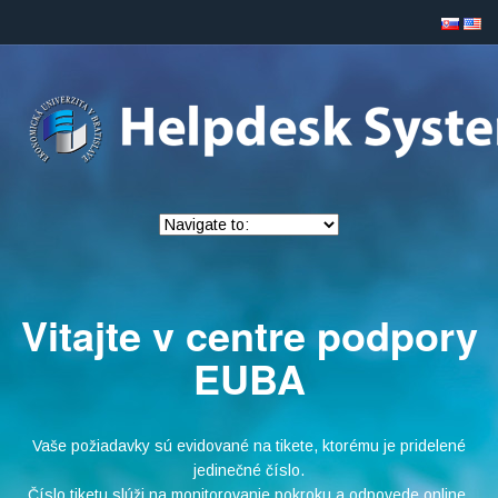
Vitajte v centre podpory
EUBA
Vaše požiadavky sú evidované na tikete, ktorému je pridelené
jedinečné číslo.
Číslo tiketu slúži na monitorovanie pokroku a odpovede online.