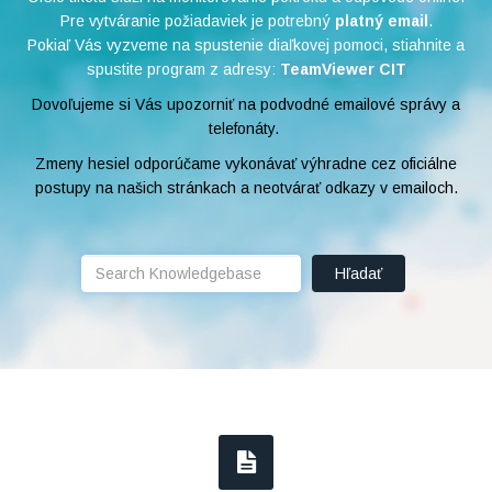
Pre vytváranie požiadaviek je potrebný
platný email
.
Pokiaľ Vás vyzveme na spustenie diaľkovej pomoci, stiahnite a
spustite program z adresy:
TeamViewer CIT
Dovoľujeme si Vás upozorniť na podvodné emailové správy a
telefonáty.
Zmeny hesiel odporúčame vykonávať výhradne cez oficiálne
postupy na našich stránkach a neotvárať odkazy v emailoch.