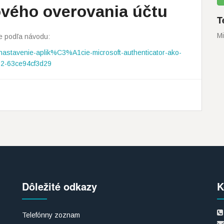
ového overovania účtu
T
Mi
te podľa návodu:
g/nastavenie-aplik%C3%A1cie-microsoft-authenticator-ako-
2-63ce94cf3d29
Dôležité odkazy
K
Telefónny zoznam