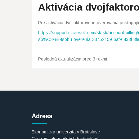
Aktivácia dvojfaktor
Pre aktiváciu dvojfaktorového overovania postupuj
https://support.microsoft.com/sk-sk/account-billin
sp%C3%B4sobu-overenia-33452159-6af9-438f-8f8
Posledná aktualizácia pred 3 rokmi
Adresa
Ekonomická univerzita v Bratislave
Centrum informačných technológií