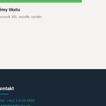
émy tiketu
crosoft 365, moodle, turnitin
ontakt
tel.: +421 2 6729 5555
helpdesk@euba.sk