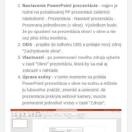
Nastavenie PowerPoint prezentácie
- najprv je
nutné na požadovanej PP prezentácii zaškrtnú
následovné - Prezentácia - Nastaviť prezentáciu -
Prezerana jednotlivcom (v okne). Výsledkom bude,
že po spustení sa prezentácia otvorí v okne a nie
cez plnú šírku monitora.
OBS
- prejdite do softvéru OBS a pridajte nový zdroj
"Zachytávanie okna".
Vlastnosti
- po pomenovaní nového zdroja vyberte
v časti "Okno" prezentáciu, ktorá by sa mal aj
zobraziť v náhľade.
Úprava scény
- v tomto momente sa pridala
PowerPoint prezentácia v okne na scénu a môžete
ju ľubovoľne zväčšiť, zmenšiť a umiestniť. Ak
prezentácia prekryla webové kamery, musíte
premiestniť jednotlivé vrstvy v časti "Zdroje".