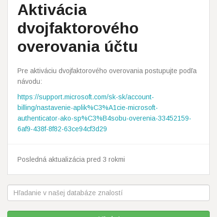
Aktivácia
dvojfaktorového
overovania účtu
Pre aktiváciu dvojfaktorového overovania postupujte podľa
návodu:
https://support.microsoft.com/sk-sk/account-
billing/nastavenie-aplik%C3%A1cie-microsoft-
authenticator-ako-sp%C3%B4sobu-overenia-33452159-
6af9-438f-8f82-63ce94cf3d29
Posledná aktualizácia pred 3 rokmi